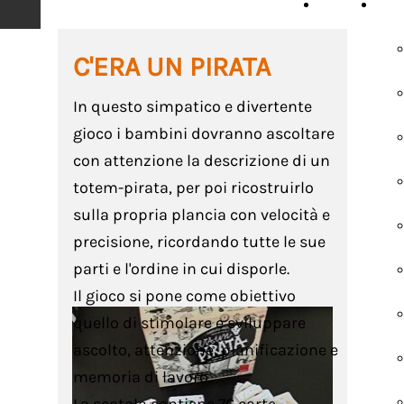
HOME
SCH
C'ERA UN PIRATA
In questo simpatico e divertente
gioco i bambini dovranno ascoltare
con attenzione la descrizione di un
totem-pirata, per poi ricostruirlo
sulla propria plancia con velocità e
precisione, ricordando tutte le sue
parti e l'ordine in cui disporle.
Il gioco si pone come obiettivo
quello di stimolare e sviluppare
ascolto, attenzione, pianificazione e
memoria di lavoro.